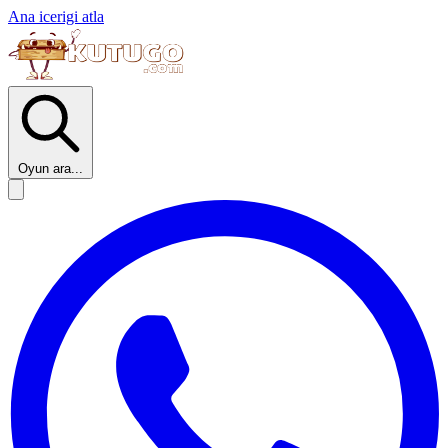
Ana icerigi atla
Oyun ara...