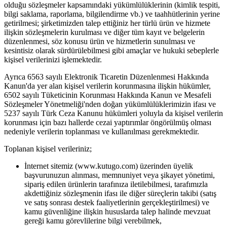
olduğu sözleşmeler kapsamındaki yükümlülüklerinin (kimlik tespiti,
bilgi saklama, raporlama, bilgilendirme vb.) ve taahhütlerinin yerine
getirilmesi; şirketimizden talep ettiğiniz her türlü ürün ve hizmete
ilişkin sözleşmelerin kurulması ve diğer tüm kayıt ve belgelerin
düzenlenmesi, söz konusu ürün ve hizmetlerin sunulması ve
kesintisiz olarak sürdürülebilmesi gibi amaçlar ve hukuki sebeplerle
kişisel verilerinizi işlemektedir.
Ayrıca 6563 sayılı Elektronik Ticaretin Düzenlenmesi Hakkında
Kanun'da yer alan kişisel verilerin korunmasına ilişkin hükümler,
6502 sayılı Tüketicinin Korunması Hakkında Kanun ve Mesafeli
Sözleşmeler Yönetmeliği'nden doğan yükümlülüklerimizin ifası ve
5237 sayılı Türk Ceza Kanunu hükümleri yoluyla da kişisel verilerin
korunması için bazı hallerde cezai yaptırımlar öngörülmüş olması
nedeniyle verilerin toplanması ve kullanılması gerekmektedir.
Toplanan kişisel verileriniz;
İnternet sitemiz (www.kutugo.com) üzerinden üyelik
başvurunuzun alınması, memnuniyet veya şikayet yönetimi,
sipariş edilen ürünlerin tarafınıza iletilebilmesi, tarafımızla
akdettiğiniz sözleşmenin ifası ile diğer süreçlerin takibi (satış
ve satış sonrası destek faaliyetlerinin gerçekleştirilmesi) ve
kamu güvenliğine ilişkin hususlarda talep halinde mevzuat
gereği kamu görevlilerine bilgi verebilmek,