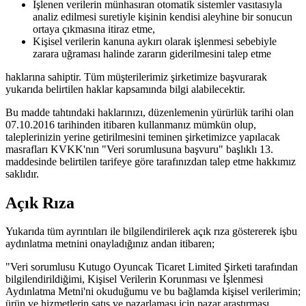
İşlenen verilerin münhasıran otomatik sistemler vasıtasıyla
analiz edilmesi suretiyle kişinin kendisi aleyhine bir sonucun
ortaya çıkmasına itiraz etme,
Kişisel verilerin kanuna aykırı olarak işlenmesi sebebiyle
zarara uğraması halinde zararın giderilmesini talep etme
haklarına sahiptir. Tüm müşterilerimiz şirketimize başvurarak
yukarıda belirtilen haklar kapsamında bilgi alabilecektir.
Bu madde tahtındaki haklarınızı, düzenlemenin yürürlük tarihi olan
07.10.2016 tarihinden itibaren kullanmanız mümkün olup,
taleplerinizin yerine getirilmesini teminen şirketimizce yapılacak
masrafları KVKK'nın "Veri sorumlusuna başvuru" başlıklı 13.
maddesinde belirtilen tarifeye göre tarafınızdan talep etme hakkımız
saklıdır.
Açık Rıza
Yukarıda tüm ayrıntıları ile bilgilendirilerek açık rıza göstererek işbu
aydınlatma metnini onayladığınız andan itibaren;
"Veri sorumlusu Kutugo Oyuncak Ticaret Limited Şirketi tarafından
bilgilendirildiğimi, Kişisel Verilerin Korunması ve İşlenmesi
Aydınlatma Metni'ni okuduğumu ve bu bağlamda kişisel verilerimin;
ürün ve hizmetlerin satış ve pazarlaması için pazar araştırması