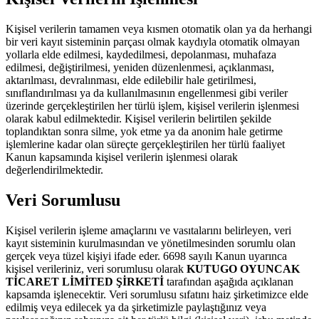
Kişisel verilerin tamamen veya kısmen otomatik olan ya da herhangi
bir veri kayıt sisteminin parçası olmak kaydıyla otomatik olmayan
yollarla elde edilmesi, kaydedilmesi, depolanması, muhafaza
edilmesi, değiştirilmesi, yeniden düzenlenmesi, açıklanması,
aktarılması, devralınması, elde edilebilir hale getirilmesi,
sınıflandırılması ya da kullanılmasının engellenmesi gibi veriler
üzerinde gerçekleştirilen her türlü işlem, kişisel verilerin işlenmesi
olarak kabul edilmektedir. Kişisel verilerin belirtilen şekilde
toplandıktan sonra silme, yok etme ya da anonim hale getirme
işlemlerine kadar olan süreçte gerçekleştirilen her türlü faaliyet
Kanun kapsamında kişisel verilerin işlenmesi olarak
değerlendirilmektedir.
Veri Sorumlusu
Kişisel verilerin işleme amaçlarını ve vasıtalarını belirleyen, veri
kayıt sisteminin kurulmasından ve yönetilmesinden sorumlu olan
gerçek veya tüzel kişiyi ifade eder. 6698 sayılı Kanun uyarınca
kişisel verileriniz, veri sorumlusu olarak
KUTUGO OYUNCAK
TİCARET LİMİTED ŞİRKETİ
tarafından aşağıda açıklanan
kapsamda işlenecektir. Veri sorumlusu sıfatını haiz şirketimizce elde
edilmiş veya edilecek ya da şirketimizle paylaştığınız veya