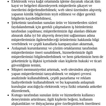
Elektronik veya kağıt ortamında işleme dayanak olacak tüm
kayıt ve belgeleri düzenleyerek müşterilerin şikayet ve
önerilerini değerlendirebilmek; web sitesi üzerinden alışveriş
yapanın kimlik bilgilerinin teyit edilmesi ve diğer gerekli
bilgilerin kaydedilebilmesi,
Şirketimiz tarafından sunulan ürün ve hizmetlerden sizleri
faydalandırmak için gerekli çalışmaların iş birimlerimiz
tarafından yapılması; müşterilerimizin ilgi alanları dikkate
alınarak daha iyi bir alışveriş deneyimi sağlanması adına
müşterilerimizin ilgilenebileceği ürünlerimiz hakkında bilgi
verebilmek ve çeşitli kanallarla kampanyaları aktarmak,
Anlaşmalı kurumlarımız ve çözüm ortaklarımız tarafından
müşterilerimize öneri sunabilmek, hizmetlerimizle ilgili
müşterilerimizi bilgilendirebilmek ve hem şirketimizin hem de
şirketimizle iş ilişkisi içerisinde olan kişilerin hukuki ve ticari
güvenliğinin temini,
Müşteri memnuniyetini artırmak, web sitesinden alışveriş
yapan müşterilerimizi tanıyabilmek ve müşteri çevresi
analizinde kullanabilmek, çeşitli pazarlama ve reklam
faaliyetlerinde kullanabilmek ve bu kapsamda anlaşmalı
kuruluşlar aracılığıyla elektronik veya fiziki ortamda anketler
düzenlemek,
Kutugo tarafından sunulan ürün ve hizmetlerin kullanıcı
deneyiminin artırılması; ilgili kişilerin beğeni, kullanım
alışkanlıkları ve ihtiyaçlarına göre özelleştirilerek önerilmesi