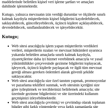
maddelerinde belirtilen kişisel veri işleme şartları ve amaçları
dahilinde işlenmektedir.
Kutugo, yalnızca mevzuatın izin verdiği durumlar ve ölçülerle sınırlı
kalmak kaydıyla müşterilerinin kişisel bilgilerini kaydedebilecek,
saklayabilecek, güncelleyebilecek, üçüncü kişilere açıklayabilecek,
devredebilecek, sınıflandırabilecek ve işleyebilecektir.
Kutugo;
Web sitesi aracılığıyla işlem yapan müşterilerin verdikleri
verileri, müşterilerin rızaları ve mevzuat hükümleri uyarınca
yukarıda belirtilen amaçlarla sınırlı kalmak kaydıyla,
ziyaretçilerine daha iyi hizmet verebilmek amacıyla ve yasal
yükümlülükler çerçevesinde gezinme bilgilerini toplayacak,
işleyecek, üçüncü kişilerle paylaşacak ve ilgili tüm mevzuat
gereği alması gereken önlemleri alarak güvenli şekilde
saklayacaktır.
Web sitesi aracılığıyla size özel tanıtım yapmak, promosyonlar
ve pazarlama teklifleri sunmak, web sitesinin içeriğini size
göre iyileştirmek ve tercihlerinizi belirlemek amacıyla; site
üzerinde gezinme bilgilerinizi ve site üzerindeki kullanım
geçmişinizi izleyebilmektedir.
Web sitesi aracılığıyla çevrimiçi ve çevrimdışı olarak toplanan
bilgiler gibi farklı yöntemlerle veya farklı zamanlarda site