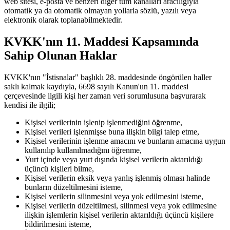
web sitesi, e-posta ve benzeri diğer tüm kanalları aracılığıyla
otomatik ya da otomatik olmayan yollarla sözlü, yazılı veya
elektronik olarak toplanabilmektedir.
KVKK'nın 11. Maddesi Kapsamında
Sahip Olunan Haklar
KVKK'nın "İstisnalar" başlıklı 28. maddesinde öngörülen haller
saklı kalmak kaydıyla, 6698 sayılı Kanun'un 11. maddesi
çerçevesinde ilgili kişi her zaman veri sorumlusuna başvurarak
kendisi ile ilgili;
Kişisel verilerinin işlenip işlenmediğini öğrenme,
Kişisel verileri işlenmişse buna ilişkin bilgi talep etme,
Kişisel verilerinin işlenme amacını ve bunların amacına uygun
kullanılıp kullanılmadığını öğrenme,
Yurt içinde veya yurt dışında kişisel verilerin aktarıldığı
üçüncü kişileri bilme,
Kişisel verilerin eksik veya yanlış işlenmiş olması halinde
bunların düzeltilmesini isteme,
Kişisel verilerin silinmesini veya yok edilmesini isteme,
Kişisel verilerin düzeltilmesi, silinmesi veya yok edilmesine
ilişkin işlemlerin kişisel verilerin aktarıldığı üçüncü kişilere
bildirilmesini isteme,