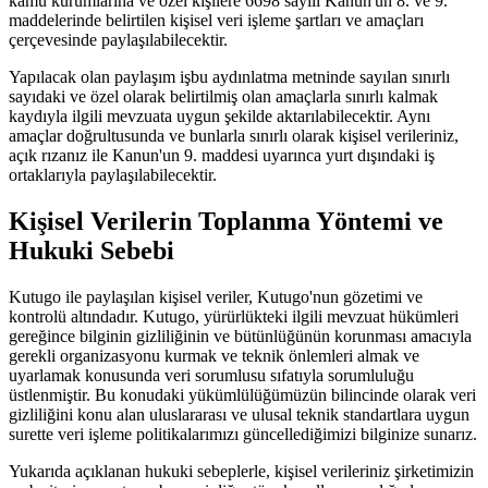
kamu kurumlarına ve özel kişilere 6698 sayılı Kanun'un 8. ve 9.
maddelerinde belirtilen kişisel veri işleme şartları ve amaçları
çerçevesinde paylaşılabilecektir.
Yapılacak olan paylaşım işbu aydınlatma metninde sayılan sınırlı
sayıdaki ve özel olarak belirtilmiş olan amaçlarla sınırlı kalmak
kaydıyla ilgili mevzuata uygun şekilde aktarılabilecektir. Aynı
amaçlar doğrultusunda ve bunlarla sınırlı olarak kişisel verileriniz,
açık rızanız ile Kanun'un 9. maddesi uyarınca yurt dışındaki iş
ortaklarıyla paylaşılabilecektir.
Kişisel Verilerin Toplanma Yöntemi ve
Hukuki Sebebi
Kutugo ile paylaşılan kişisel veriler, Kutugo'nun gözetimi ve
kontrolü altındadır. Kutugo, yürürlükteki ilgili mevzuat hükümleri
gereğince bilginin gizliliğinin ve bütünlüğünün korunması amacıyla
gerekli organizasyonu kurmak ve teknik önlemleri almak ve
uyarlamak konusunda veri sorumlusu sıfatıyla sorumluluğu
üstlenmiştir. Bu konudaki yükümlülüğümüzün bilincinde olarak veri
gizliliğini konu alan uluslararası ve ulusal teknik standartlara uygun
surette veri işleme politikalarımızı güncellediğimizi bilginize sunarız.
Yukarıda açıklanan hukuki sebeplerle, kişisel verileriniz şirketimizin