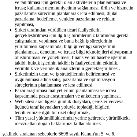
ve tanıtılması için gerekli olan aktivitelerin planlanması ve
icrası; kullanıcı memnuniyetinin sağlanması, ürün ve hizmetin
pazarlanma sürecinin planlanarak icra edilmesi; dijital
pazarlama, hedefleme, yeniden pazarlama ve reklam
yapılması,
Şirket tarafından yürütülen ticari faaliyetlerin
gerçekleştirilmesi için ilgili iş birimlerimiz tarafından gerekli
çalışmaların yapılması ve buna bağlı iş süreçlerinin
yürütülmesi kapsamında; bilgi güvenliği süreçlerinin
planlanması, denetimi ve icrası; bilgi teknolojileri altyapısının
oluşturulması ve yönetilmesi; finans ve muhasebe işlerinin
takibi; hukuk işlerinin takibi; iş faaliyetlerinin etkinlik,
verimlilik ve yerindelik analizlerinin gerçekleştirilmesi,
Şirketimizin ticari ve iş stratejilerinin belirlenmesi ve
uygulanması adına satış, pazarlama ve optimizasyon
süreçlerinin planlanması ve icra edilmesi,
Pazar araştırması faaliyetlerinin planlanması ve icrası
kapsamında pazar araştırmaları ve anketlerin yapılması,
Web sitesi aracılığıyla günlük dosyaları, çerezler ve/veya
üçüncü taraf kaynakları yoluyla topladığı bilgileri
tercihlerinizle ilgili bir özet oluşturmak,
Tüm yasal yükümlülüklerimizi yerine getirerek yürürlükteki
mevzuattan doğan haklarımızı kullanabilmek
şeklinde sıralanan sebeplerle 6698 sayılı Kanun'un 5. ve 6.