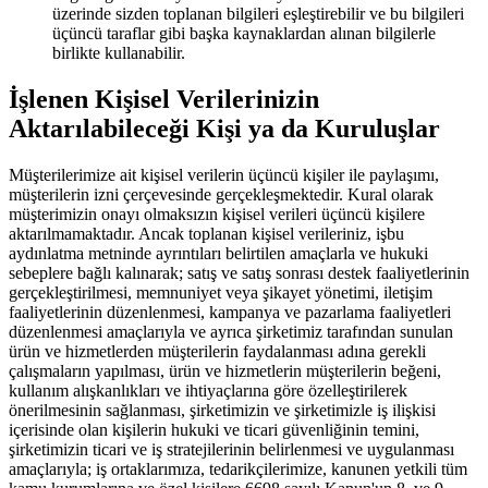
üzerinde sizden toplanan bilgileri eşleştirebilir ve bu bilgileri
üçüncü taraflar gibi başka kaynaklardan alınan bilgilerle
birlikte kullanabilir.
İşlenen Kişisel Verilerinizin
Aktarılabileceği Kişi ya da Kuruluşlar
Müşterilerimize ait kişisel verilerin üçüncü kişiler ile paylaşımı,
müşterilerin izni çerçevesinde gerçekleşmektedir. Kural olarak
müşterimizin onayı olmaksızın kişisel verileri üçüncü kişilere
aktarılmamaktadır. Ancak toplanan kişisel verileriniz, işbu
aydınlatma metninde ayrıntıları belirtilen amaçlarla ve hukuki
sebeplere bağlı kalınarak; satış ve satış sonrası destek faaliyetlerinin
gerçekleştirilmesi, memnuniyet veya şikayet yönetimi, iletişim
faaliyetlerinin düzenlenmesi, kampanya ve pazarlama faaliyetleri
düzenlenmesi amaçlarıyla ve ayrıca şirketimiz tarafından sunulan
ürün ve hizmetlerden müşterilerin faydalanması adına gerekli
çalışmaların yapılması, ürün ve hizmetlerin müşterilerin beğeni,
kullanım alışkanlıkları ve ihtiyaçlarına göre özelleştirilerek
önerilmesinin sağlanması, şirketimizin ve şirketimizle iş ilişkisi
içerisinde olan kişilerin hukuki ve ticari güvenliğinin temini,
şirketimizin ticari ve iş stratejilerinin belirlenmesi ve uygulanması
amaçlarıyla; iş ortaklarımıza, tedarikçilerimize, kanunen yetkili tüm