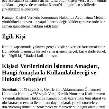
paylaşacağınız şahsınıza ait her türlü bilgi (kişisel veri), işbu metinde
açıklanan çerçevede ve anılan Kanun'da öngörülen şekillerde
şirketimizce işlenecektir.
Kutugo, Kişisel Verilerin Korunması Hakkında Aydınlatma Metni'ni
yürürlükteki mevzuatta yapılabilecek değişiklikler çerçevesinde her
zaman güncelleme hakkını saklı tutar.
İlgili Kişi
Kanun kapsamında yalnızca gerçek kişilerin verileri korunmaktadır.
Bu nedenle Kanun'da kişisel verisi işlenen gerçek kişiyi ifade etmek
için "ilgili kişi" ifadesi kullanılmıştır.
Kişisel Verilerinizin İşlenme Amaçları,
Hangi Amaçlarla Kullanılabileceği ve
Hukuki Sebepleri
Şirketimiz; 5549 sayılı Suç Gelirlerinin Aklanmasının Önlenmesi
Hakkında Kanun, 4358 sayılı Vergi Kimlik Numarası Kullanımının
Yaygınlaştırılması Hakkında Kanun olmak üzere ilgili tüm ulusal ve
uluslararası mevzuat ile bunlara dayalı olarak yetkili otoritelerce
düzenlenmiş ikincil düzenlemeler ve faaliyetleri ile ilgili olarak taraf