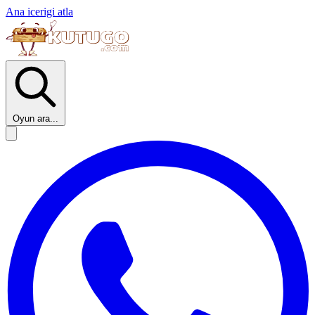
Ana icerigi atla
Oyun ara...