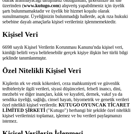
olarak aranmayacağı tartışmasız olduğundan, şirketimize ait site
üzerinden (
www.kutugo.com
) alışveriş yapabilmeniz için üyelik
şartı bulunmamaktadır ve üyelik bir hizmet koşulu olarak
sunulmamıştır. Üyeliğinizin bulunmadığı hallerde, açık rıza hukuki
sebebine dayalı amaçlarla kişisel verileriniz işlenmemektedir.
Kişisel Veri
6698 sayılı Kişisel Verilerin Korunması Kanunu'nda kişisel veri,
kimliği belirli veya belirlenebilir gerçek kişiye ilişkin her türlü bilgi
şeklinde tanımlanmıştır.
Özel Nitelikli Kişisel Veri
Kişilerin ırk ve etnik kökenleri, ceza mahkumiyeti ve güvenlik
tedbirleriyle ilgili verileri, siyasi düşünceleri, felsefi inancı, dini,
mezhebi ve diğer inançları, kılık ve kıyafeti, dernek, vakıf ya da
sendika üyeliği, sağlığı, cinsel hayatı, biyometrik ve genetik verileri
özel nitelikli kişisel verilerdir.
KUTUGO OYUNCAK TİCARET
LİMİTED ŞİRKETİ
("Kutugo") herhangi bir şekilde özel nitelikli
kişisel verilerinizi toplamaz, işlemez ve bu verileri paylaşmanızı
istemez.
Kişisel Verilerin İşlenmesi