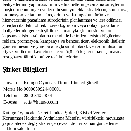
faaliyetlerinin yapılması, ürün ve hizmetlerin pazarlama süreçlerinin,
müşteri memnuniyeti ve tecrübesine yönelik aktivitelerin, kampanya,
promosyon ve tanıtım süreçlerinin ve Kutugo'nun ürün ve
hizmetlerinin pazarlama süreçlerinin planlanması ve icra edilmesi
amaçları da dahil olmak üzere doğrudan veya dolaylı pazarlama
faaliyetlerinin gerçekleştirilmesi amacıyla işlenmesini ve bu
kapsamda işbu aydınlatma metninde belirtilen iletişim bilgilerime
reklam, promosyon, kampanya ve benzeri ticari elektronik iletilerin
gönderilmesini ve yine bu amaçla sınırlı olarak veri sorumlusunun
kişisel verilerimi kaydetmesine ve üçüncü kişilerle paylaşılmasına
rıza gösterdiğimi kabul ve taahhüt ederim."
Şirket Bilgileri
Unvanı
Kutugo Oyuncak Ticaret Limited Şirketi
Mersis No
0600050924400001
Telefon
0850 840 58 01
E-posta
satis@kutugo.com
Kutugo Oyuncak Ticaret Limited Şirketi, Kişisel Verilerin
Korunması Hakkında Aydınlatma Metni'ni yürürlükteki mevzuatta
yapılabilecek değişiklikler çerçevesinde her zaman güncelleme
hakkını saklı tutar.