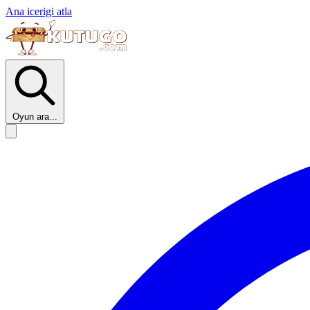
Ana icerigi atla
Oyun ara...