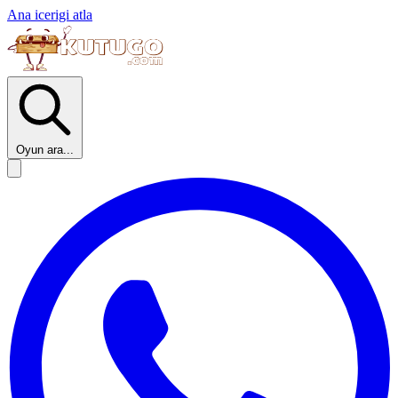
Ana icerigi atla
Oyun ara...