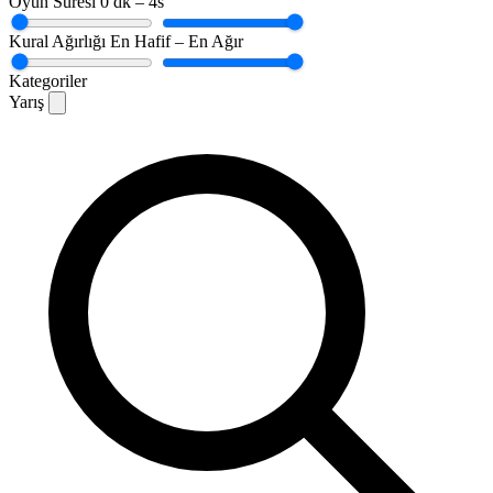
Oyun Süresi
0 dk – 4s
Kural Ağırlığı
En Hafif – En Ağır
Kategoriler
Yarış