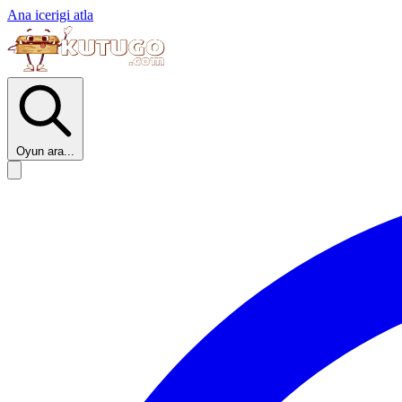
Ana icerigi atla
Oyun ara...