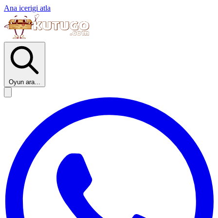
Ana icerigi atla
Oyun ara...