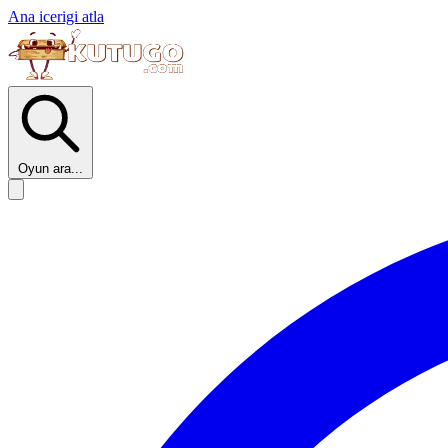
Ana icerigi atla
Oyun ara...