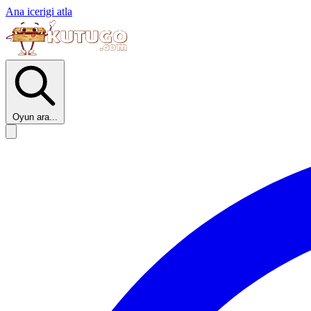
Ana icerigi atla
Oyun ara...